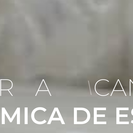
R
F
A
B
R
I
C
A
M
I
C
A
D
E
E