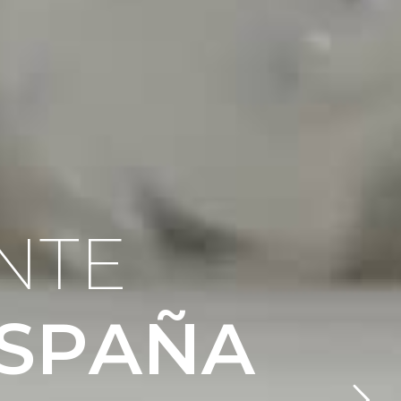
N
T
E
S
P
A
Ñ
A