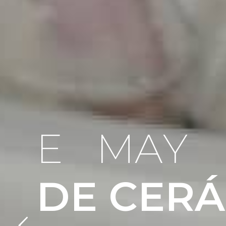
E
L
M
A
Y
O
D
E
C
E
R
Á