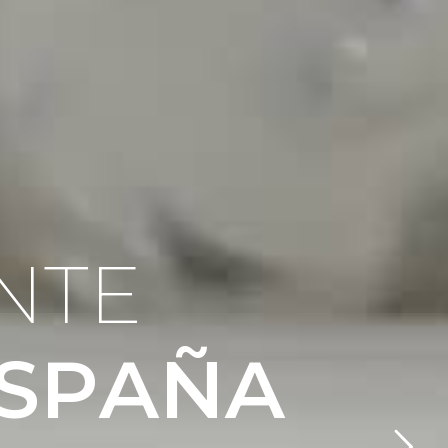
N
T
E
S
P
A
Ñ
A