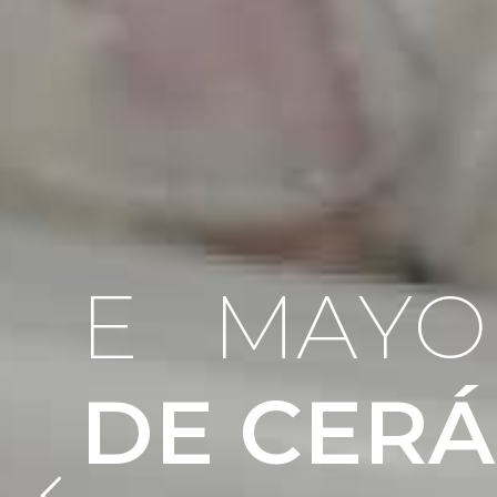
E
L
M
A
Y
O
D
E
C
E
R
Á