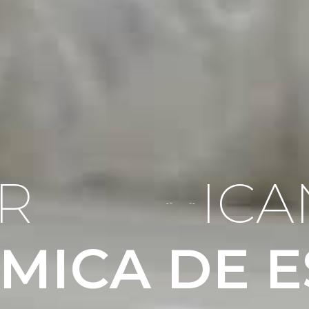
R
F
A
B
R
I
C
A
M
I
C
A
D
E
E